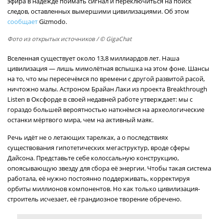
эфира в надежде поймать сигнал и переключиться на поиск
следов, оставленных вымершими цивилизациями. Об этом
сообщает
Gizmodo.
Фото из открытых источников
/ © GigaChat
Вселенная существует около 13,8 миллиардов лет. Наша
цивилизация — лишь мимолётная вспышка на этом фоне. Шансы
на то, что мы пересечёмся по времени с другой развитой расой,
ничтожно малы. Астроном Брайан Лаки из проекта Breakthrough
Listen в Оксфорде в своей недавней работе утверждает: мы с
гораздо большей вероятностью наткнёмся на археологические
останки мёртвого мира, чем на активный маяк.
Речь идёт не о летающих тарелках, а о последствиях
существования гипотетических мегаструктур, вроде сферы
Дайсона. Представьте себе колоссальную конструкцию,
опоясывающую звезду для сбора её энергии. Чтобы такая система
работала, её нужно постоянно поддерживать, корректируя
орбиты миллионов компонентов. Но как только цивилизация-
строитель исчезает, её грандиозное творение обречено.