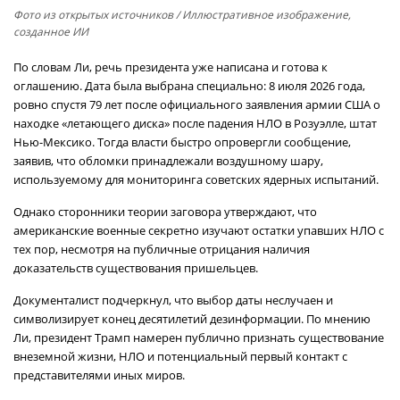
Фото из открытых источников
/ Иллюстративное изображение,
созданное ИИ
По словам Ли, речь президента уже написана и готова к
оглашению. Дата была выбрана специально: 8 июля 2026 года,
ровно спустя 79 лет после официального заявления армии США о
находке «летающего диска» после падения НЛО в Розуэлле, штат
Нью-Мексико. Тогда власти быстро опровергли сообщение,
заявив, что обломки принадлежали воздушному шару,
используемому для мониторинга советских ядерных испытаний.
Однако сторонники теории заговора утверждают, что
американские военные секретно изучают остатки упавших НЛО с
тех пор, несмотря на публичные отрицания наличия
доказательств существования пришельцев.
Документалист подчеркнул, что выбор даты неслучаен и
символизирует конец десятилетий дезинформации. По мнению
Ли, президент Трамп намерен публично признать существование
внеземной жизни, НЛО и потенциальный первый контакт с
представителями иных миров.