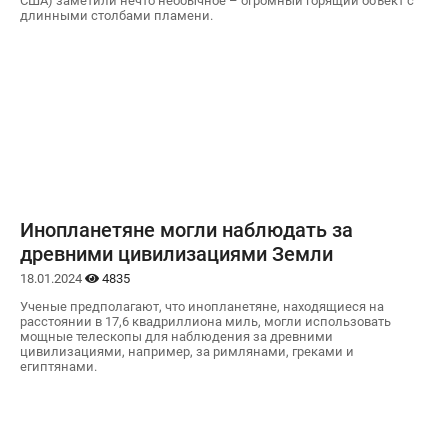
США) заметили нечто необычное – огромный горящий объект с
длинными столбами пламени.
Инопланетяне могли наблюдать за
древними цивилизациями Земли
18.01.2024
4835
Ученые предполагают, что инопланетяне, находящиеся на
расстоянии в 17,6 квадриллиона миль, могли использовать
мощные телескопы для наблюдения за древними
цивилизациями, например, за римлянами, греками и
египтянами.