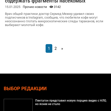
содержать фрагменты насекомых
15.01.2025
Прочие новости
3142
Врач общей практики доктор Сермед Межер удивил своих
подписчиков в Instagram, сообщив, что любители кофе могут
неосознанно глотать микроскопические следы тараканов, если
выбирают молотый кофе.
1
2
»
ВЫБОР РЕДАКЦИИ
Пентагон представил новую порцию видео с НЛО,
но яснее не стало