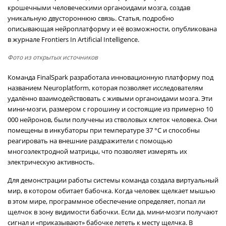
крошечными человеческими органоидами мозга, создав
уникальную двустороннюю связь. Статья, подробно
описывающая нейроплатформу и её возможности, опубликована
в журнале Frontiers In Artificial Intelligence.
Фото из открытых источников
Команда FinalSpark разработала инновационную платформу под
названием Neuroplatform, которая позволяет исследователям
удалённо взаимодействовать с живыми органоидами мозга. Эти
мини-мозги, размером с горошину и состоящие из примерно 10
000 нейронов, были получены из стволовых клеток человека. Они
помещены в инкубаторы при температуре 37 °C и способны
реагировать на внешние раздражители с помощью
многоэлектродной матрицы, что позволяет измерять их
электрическую активность.
Для демонстрации работы системы команда создала виртуальный
мир, в котором обитает бабочка. Когда человек щелкает мышью
в этом мире, программное обеспечение определяет, попал ли
щелчок в зону видимости бабочки. Если да, мини-мозги получают
сигнал и «приказывают» бабочке лететь к месту щелчка. В