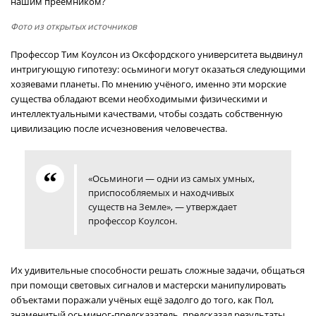
нашим преемником?
Фото из открытых источников
Профессор Тим Коулсон из Оксфордского университета выдвинул
интригующую гипотезу: осьминоги могут оказаться следующими
хозяевами планеты. По мнению учёного, именно эти морские
существа обладают всеми необходимыми физическими и
интеллектуальными качествами, чтобы создать собственную
цивилизацию после исчезновения человечества.
«Осьминоги — одни из самых умных,
приспособляемых и находчивых
существ на Земле», — утверждает
профессор Коулсон.
Их удивительные способности решать сложные задачи, общаться
при помощи световых сигналов и мастерски манипулировать
объектами поражали учёных ещё задолго до того, как Пол,
знаменитый осьминог-предсказатель, предсказал результаты