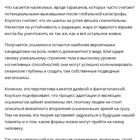
Что касается насекомых, вроде тараканов, которых часто считают
потенциальными выжившими после глобальной катастрофы,
Коулсон считает, что их шансы на успех весьма сомнительны.
Несмотря на устойчивость к радиации, жара от ядерного взрыва
могла бы уничтожить их так же, как и всё остальное живое.
Получается, осьминоги остаются наиболее вероятными
кандидатами на роль нового доминантного вида. Благодаря
своему уникальному строению тела и высокому уровню
когнитивных способностей, они могут успешно колонизировать
океанские глубины и создать там собственные подводные
мегаполисы.
Конечно, эта перспектива кажется далёкой и фантастической.
Коулсон подчёркивает, что процесс адаптации и эволюции
осьминогов займёт миллионы лет, поэтому людям не стоит
опасаться внезапного вторжения осьминожьих армий на сушу.
Тем не менее, эта теория заставляет задуматься о будущем нашей
планеты и о том, какие формы жизни могут прийти на смену
человеку.
Так что в следующий раз, посещая океанариум, возможно, стоит