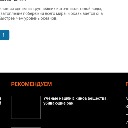
вляется одним из крупнейших источников талой воды,
атопление побережий всего мира, и оказывается она
быстрее, чем уровень океанов.
1
РЕКОМЕНДУЕМ
я
Учёные нашли в киноа вещества,
М
й
убивающие рак
З
Н
И