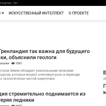
 портал. 16+
Й
ИСКУССТВЕННЫЙ ИНТЕЛЛЕКТ
О ПРОЕКТЕ
Гренландия так важна для будущего
ки, объяснили геологи
ология
1091
стров Земли обладает уникальными запасами
Д
сурсов, которые играют ключевую роль в переходе
 к экологически чистой энергетике.
28
П
м
дия стремительно поднимается из
теряя ледники
ология
6692