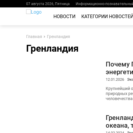
07 августа 2026, Пятница
Информационно-познавательный
НОВОСТИ
КАТЕГОРИИ НОВОСТЕ
Главная
Гренландия
Гренландия
Почему 
энергети
12.01.2026
Эк
Крупнейший о
природных ре
человечества
Гренлан
океана, 
14.02.2024
Эк