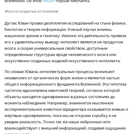
Вселенной. Об этом
пишет
Popular Mechanics.
Фото из открытых источников
Дуглас Юван провел десятилетия исследований на стыке физики,
биологии и теории информации. Ученый изучал энзимы,
машинное зрение и генетику. Именно эта деятельность привела
его к удивительному выводу: интеллект является не продуктом
мозга, а скорее универсальным свойством, доступным
определённым структурам вроде человеческого мозга или
искусственно созданных моделей искусственного интеллекта.
По словам Ювана, интеллектуальные процессы возникают
независимо от органических форм жизни и являются частью
общего информационного фундамента Вселенной. Эта гипотеза
частично вдохновлена квантовой теорией, согласно которой
объекты находятся одновременно в разных состояниях до
момента наблюдения. Например, знаменитое мысленное
экспериментальное животное Шредингера оказывается живым и
мёртвым одновременно, пока мы не откроем коробку и не
увидим реальность. Точно так же наши нейронные сети
взаимодействуют с внешней информацией, создавая ощущение