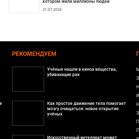
котором жили миллионы людей
31.07.2026
РЕКОМЕНДУЕМ
Учёные нашли в киноа вещества,
М
убивающие рак
З
Н
И
е
Как простое движение тела помогает
Н
мозгу очищаться: новое открытие
Э
учёных
П
П
й
Искусственный интеллект может
У