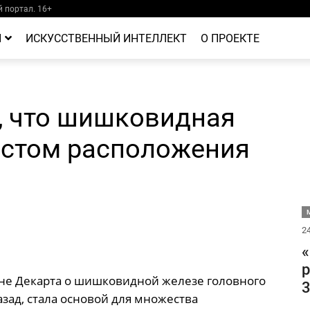
 портал. 16+
Й
ИСКУССТВЕННЫЙ ИНТЕЛЛЕКТ
О ПРОЕКТЕ
, что шишковидная
естом расположения
М
24
«
р
ене Декарта о шишковидной железе головного
3
азад, стала основой для множества