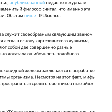
атье,
опубликованной
недавно в журнале
, знаменитый философ считал, что именно эта
ши. Об этом
пишет
IFLScience.
еза служит своеобразным связующим звеном
 легла в основу картезианского дуализма,
ляют собой две совершенно разные
авно доказала ошибочность подобного
ишковидной железы заключается в выработке
тмы организма. Несмотря на этот факт, мифы
спространяться среди сторонников нью-эйдж
онце XIX века высказывала предположение, что