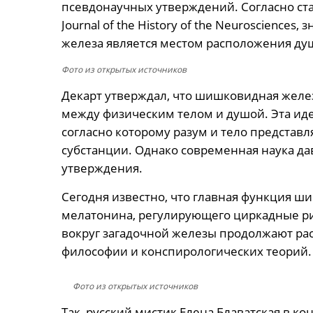
псевдонаучных утверждений. Согласно ст
Journal of the History of the Neurosciences
железа является местом расположения ду
Фото из открытых источников
Декарт утверждал, что шишковидная жел
между физическим телом и душой. Эта идея
согласно которому разум и тело представ
субстанции. Однако современная наука д
утверждения.
Сегодня известно, что главная функция ш
мелатонина, регулирующего циркадные ри
вокруг загадочной железы продолжают ра
философии и конспирологических теорий.
Фото из открытых источников
Так, русский мистик Елена Блаватская в к