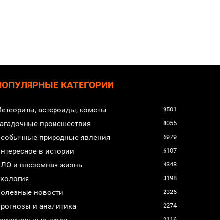
ПОПУЛЯРНЫЕ КАТЕГОРИИ
етеориты, астероиды, кометы
9501
агадочные происшествия
8055
еобычные природные явления
6979
нтересное в истории
6107
ЛО и внеземная жизнь
4348
кология
3198
олезные новости
2326
рогнозы и аналитика
2274
дивительные люди
2116