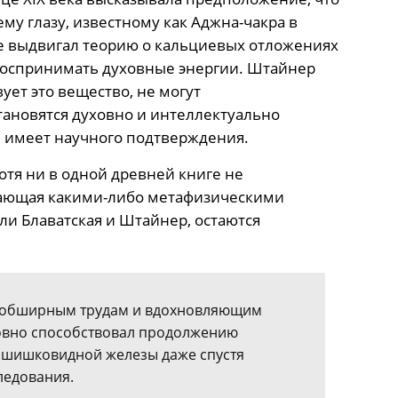
му глазу, известному как Аджна-чакра в
е выдвигал теорию о кальциевых отложениях
 воспринимать духовные энергии. Штайнер
ует это вещество, не могут
тановятся духовно и интеллектуально
е имеет научного подтверждения.
отя ни в одной древней книге не
ающая какими-либо метафизическими
ли Блаватская и Штайнер, остаются
я обширным трудам и вдохновляющим
овно способствовал продолжению
 шишковидной железы даже спустя
ледования.