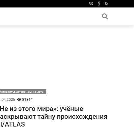
етеориты, астероиды, кометы
.04.2026
81314
Не из этого мира»: учёные
аскрывают тайну происхождения
I/ATLAS