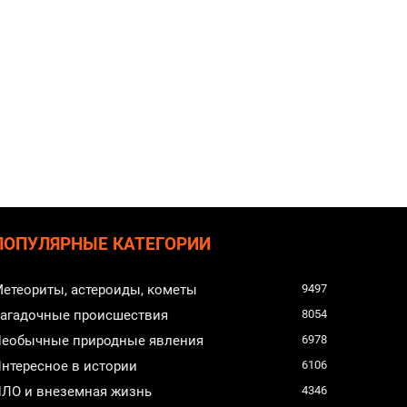
ПОПУЛЯРНЫЕ КАТЕГОРИИ
етеориты, астероиды, кометы
9497
агадочные происшествия
8054
еобычные природные явления
6978
нтересное в истории
6106
ЛО и внеземная жизнь
4346