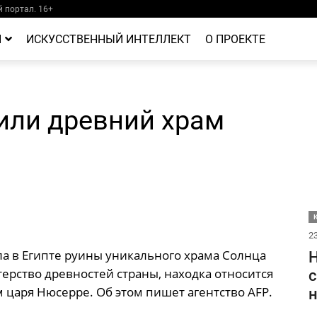
 портал. 16+
Й
ИСКУССТВЕННЫЙ ИНТЕЛЛЕКТ
О ПРОЕКТЕ
или древний храм
23
а в Египте руины уникального храма Солнца
Н
ерство древностей страны, находка относится
с
м царя Нюсерре. Об этом пишет агентство AFP.
н