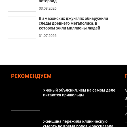
астероид
03.08.2026
В амазонских джунглях обнаружили
следы древнего мегаполиса, в
котором жили миллионы людей
31.07.2026
РЕКОМЕНДУЕМ
Ученый объяснил, чем на самом деле
М
питаются пришельцы
З
Н
И
Женщина пережила клиническую
Н
смерть во время родов и рассказала