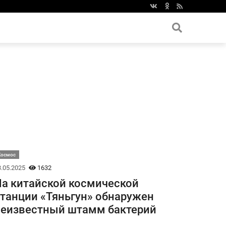
Космос
.05.2025
1632
а китайской космической
танции «Тяньгун» обнаружен
еизвестный штамм бактерий