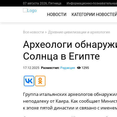
07 августа 2026, Пятница
Информационно-познавательный
НОВОСТИ
КАТЕГОРИИ НОВОСТЕ
Все новости
Древние цивилизации и археология
Археологи обнаруж
Солнца в Египте
17.12.2025
Разместил:
1295
Редакция
Группа итальянских археологов обнаружил
неподалеку от Каира. Как сообщает Минист
к эпохе пятой династии и связано с имене