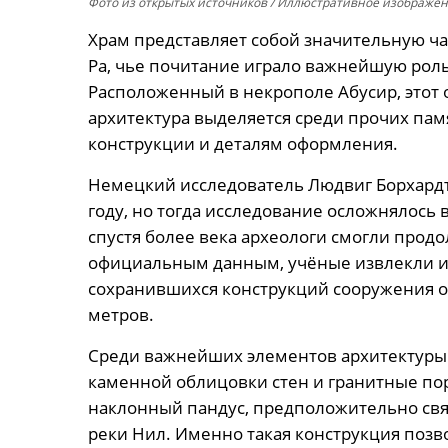
Фото из открытых источников
/ Иллюстративное изображе
Храм представляет собой значительную ча
Ра, чье почитание играло важнейшую роль
Расположенный в некрополе Абусир, этот 
архитектура выделяется среди прочих пам
конструкции и деталям оформления.
Немецкий исследователь Людвиг Борхардт
году, но тогда исследование осложнялось
спустя более века археологи смогли прод
официальным данным, учёные извлекли из
сохранившихся конструкций сооружения 
метров.
Среди важнейших элементов архитектуры
каменной облицовки стен и гранитные по
наклонный пандус, предположительно св
реки Нил. Именно такая конструкция позво