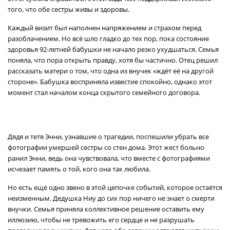
того, что обе сестры живы и здоровы.
Каждый визит был наполнен напряжением и страхом перед
разоблачением. Но всё шло гладко до тех пор, пока состояние
здоровья 92-летней бабушки не начало резко ухудшаться. Семья
поняла, что пора открыть правду, хотя бы частично. Отец решил
рассказать матери о том, что одна из внучек «ждёт её на другой
стороне». Бабушка восприняла известие спокойно, однако этот
момент стал началом конца скрытого семейного договора.
Дядя и тетя Энни, узнавшие о трагедии, поспешили убрать все
фотографии умершей сестры со стен дома. Этот жест больно
ранил Энни, ведь она чувствовала, что вместе с фотографиями
исчезает память о той, кого она так любила.
Но есть ещё одно звено в этой цепочке событий, которое остаётся
неизменным. Дедушка Ниу до сих пор ничего не знает о смерти
внучки. Семья приняла коллективное решение оставить ему
иллюзию, чтобы не тревожить его сердце и не разрушать