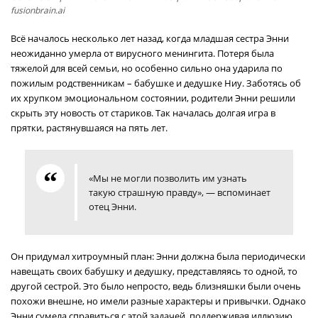
fusionbrain.ai
Всё началось несколько лет назад, когда младшая сестра Энни
неожиданно умерла от вирусного менингита. Потеря была
тяжелой для всей семьи, но особенно сильно она ударила по
пожилым родственникам – бабушке и дедушке Ниу. Заботясь об
их хрупком эмоциональном состоянии, родители Энни решили
скрыть эту новость от стариков. Так началась долгая игра в
прятки, растянувшаяся на пять лет.
«Мы не могли позволить им узнать
такую страшную правду», — вспоминает
отец Энни.
Он придумал хитроумный план: Энни должна была периодически
навещать своих бабушку и дедушку, представляясь то одной, то
другой сестрой. Это было непросто, ведь близняшки были очень
похожи внешне, но имели разные характеры и привычки. Однако
Энни сумела справиться с этой задачей, поддерживая иллюзию