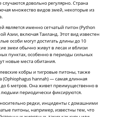
 случаются довольно регулярно. Страна
ючая множество видов змей, некоторые из
в.
й является именно сетчатый питон (Python
чной Азии, включая Таиланд. Этот вид известен
ые особи могут достигать длины до 10
кие змеи обычно живут в лесах и вблизи
нных пунктах, особенно в периоды сильных
ут новые места обитания.
олевские кобры и тигровые питоны, также
а (Ophiophagus hannah) — самая длинная
 до 6 метров. Она живет преимущественно в
 с людьми периодически фиксируются.
тносительно редки, инциденты с домашними
атые питоны, например, известны тем, что
йственных животных, таких как куры или