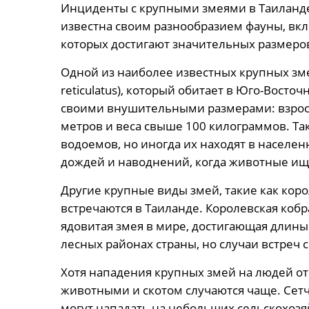
Инциденты с крупными змеями в Таиланде
известна своим разнообразием фауны, вкл
которых достигают значительных размеро
Одной из наиболее известных крупных зме
reticulatus), который обитает в Юго-Восто
своими внушительными размерами: взросл
метров и веса свыше 100 килограммов. Та
водоемов, но иногда их находят в населе
дождей и наводнений, когда животные ищ
Другие крупные виды змей, такие как кор
встречаются в Таиланде. Королевская кобр
ядовитая змея в мире, достигающая длины
лесных районах страны, но случаи встреч
Хотя нападения крупных змей на людей о
животными и скотом случаются чаще. Сетч
могут нападать на небольших сельскохозя