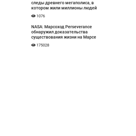
следы древнего мегаполиса, в
котором жили миллионы людей
1076
NASA: Марсоход Perseverance
обнаружил доказательства
существования жизни на Марсе
175028