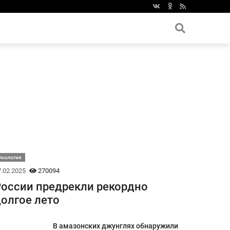
Экология
.02.2025
270094
оссии предрекли рекордно
олгое лето
В амазонских джунглях обнаружили