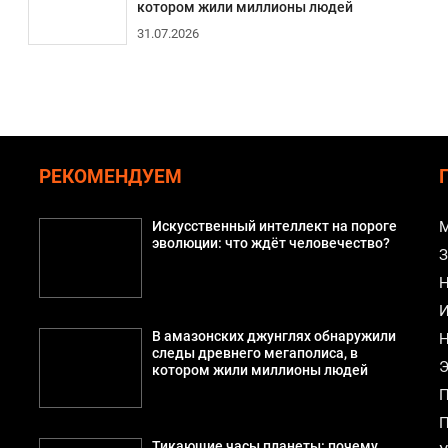
котором жили миллионы людей
31.07.2026
РЕКОМЕНДУЕМ
Искусственный интеллект на пороге
М
эволюции: что ждёт человечество?
З
Н
И
В амазонских джунглях обнаружили
Н
следы древнего мегаполиса, в
Э
котором жили миллионы людей
П
П
Тикающие часы планеты: почему