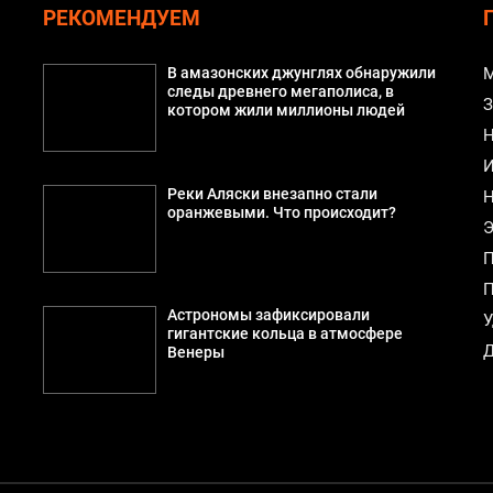
РЕКОМЕНДУЕМ
В амазонских джунглях обнаружили
М
следы древнего мегаполиса, в
З
котором жили миллионы людей
Н
И
Реки Аляски внезапно стали
Н
а
оранжевыми. Что происходит?
Э
П
П
й
Астрономы зафиксировали
У
гигантские кольца в атмосфере
Д
Венеры