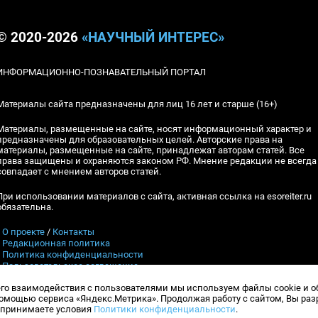
© 2020-2026
«НАУЧНЫЙ ИНТЕРЕС»
ИНФОРМАЦИОННО-ПОЗНАВАТЕЛЬНЫЙ ПОРТАЛ
Материалы сайта предназначены для лиц 16 лет и старше (16+)
Материалы, размещенные на сайте, носят информационный характер и
предназначены для образовательных целей. Авторские права на
материалы, размещенные на сайте, принадлежат авторам статей. Все
права защищены и охраняются законом РФ. Мнение редакции не всегда
совпадает с мнением авторов статей.
При использовании материалов с сайта, активная ссылка на esoreiter.ru
обязательна.
▪
О проекте
/
Контакты
▪
Редакционная политика
▪
Политика конфиденциальности
▪
Пользовательское соглашение
его взаимодействия с пользователями мы используем файлы cookie и 
Контакты:
esoreiter@yandex.ru
, Гл.ред.: А.В.Шебловинский
мощью сервиса «Яндекс.Метрика». Продолжая работу с сайтом, Вы ра
Телефон редакции:
+7 (917) 398-10-94
и принимаете условия
Политики конфиденциальности
.