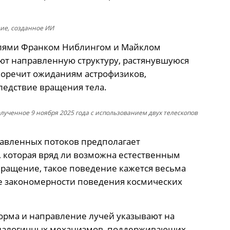
ие, созданное ИИ
елями Франком Ниблингом и Майклом
ют направленную структуру, растянувшуюся
воречит ожиданиям астрофизиков,
ледствие вращения тела.
олученное 9 ноября 2025 года с использованием двух телескопов
правленных потоков предполагает
 которая вряд ли возможна естественным
 вращение, такое поведение кажется весьма
е закономерности поведения космических
форма и направление лучей указывают на
аналогичных механизмов, поддерживающих