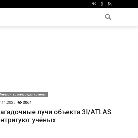
етеориты, астероиды, кометы
.11.2025
3064
агадочные лучи объекта 3I/ATLAS
нтригуют учёных