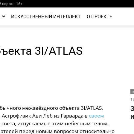
 портал. 16+
Й
ИСКУССТВЕННЫЙ ИНТЕЛЛЕКТ
О ПРОЕКТЕ
ъекта 3I/ATLAS
М
17
ычного межзвёздного объекта 3I/ATLAS,
З
 Астрофизик Ави Леб из Гарварда в
своем
и
 света, испускаемые этим небесным телом.
ователей перед новым вопросом относительно