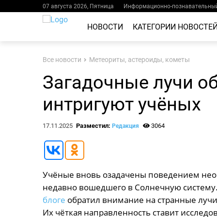
07 августа 2026, Пятница
Информационно-познавательный
НОВОСТИ
КАТЕГОРИИ НОВОСТЕ
Все новости
Метеориты, астероиды, кометы
Загадочные лучи об
интригуют учёных
17.11.2025
Разместил:
3064
Редакция
Учёные вновь озадачены поведением необ
недавно вошедшего в Солнечную систему.
блоге
обратил внимание на странные лучи
Их чёткая направленность ставит исслед