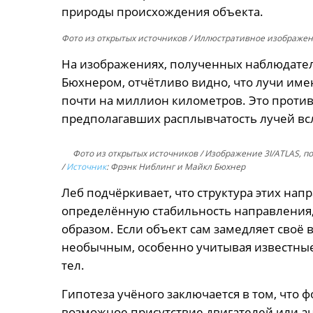
природы происхождения объекта.
Фото из открытых источников
/ Иллюстративное изображен
На изображениях, полученных наблюдат
Бюхнером, отчётливо видно, что лучи име
почти на миллион километров. Это проти
предполагавших расплывчатость лучей вс
Фото из открытых источников
/ Изображение 3I/ATLAS, п
/
Источник
: Фрэнк Ниблинг и Майкл Бюхнер
Леб подчёркивает, что структура этих на
определённую стабильность направления,
образом. Если объект сам замедляет своё
необычным, особенно учитывая известны
тел.
Гипотеза учёного заключается в том, что 
возможное присутствие двигателей или 