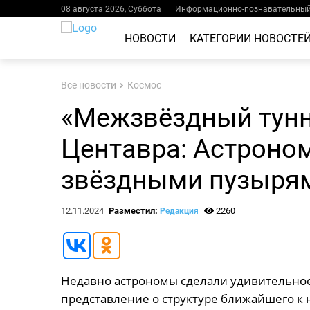
08 августа 2026, Суббота
Информационно-познавательный 
НОВОСТИ
КАТЕГОРИИ НОВОСТЕ
Все новости
Космос
«Межзвёздный тунн
Центавра: Астроно
звёздными пузыря
12.11.2024
Разместил:
2260
Редакция
Недавно астрономы сделали удивительное
представление о структуре ближайшего к 