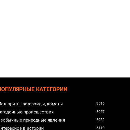
ПОПУЛЯРНЫЕ КАТЕГОРИИ
етеориты, астероиды, кометы
9516
агадочные происшествия
8057
еобычные природные явления
6982
нтересное в истории
6110