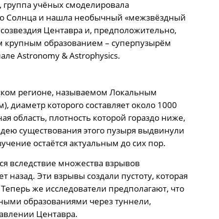
, группа учёных смоделировала
его Солнца и нашла необычный «межзвёздный
 созвездия Центавра и, предположительно,
м крупным образованием – суперпузырём
але Astronomy & Astrophysics.
тском регионе, называемом Локальным
, диаметр которого составляет около 1000
ая область, плотность которой гораздо ниже,
Идею существования этого пузыря выдвинули
зучение остаётся актуальным до сих пор.
ся вследствие множества взрывов
 назад. Эти взрывы создали пустоту, которая
 Теперь же исследователи предполагают, что
обными образованиями через туннели,
равлении Центавра.