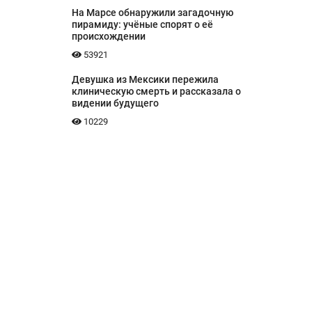
На Марсе обнаружили загадочную
пирамиду: учёные спорят о её
происхождении
53921
Девушка из Мексики пережила
клиническую смерть и рассказала о
видении будущего
10229