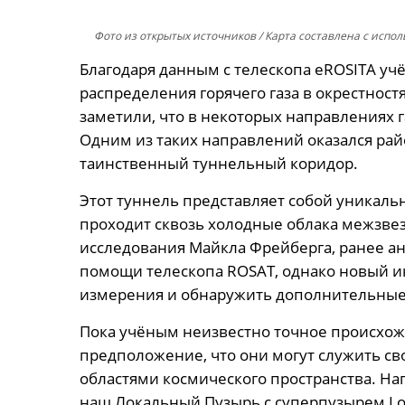
Фото из открытых источников
/ Карта составлена с испо
Благодаря данным с телескопа eROSITA уч
распределения горячего газа в окрестност
заметили, что в некоторых направлениях г
Одним из таких направлений оказался рай
таинственный туннельный коридор.
Этот туннель представляет собой уникаль
проходит сквозь холодные облака межзвезд
исследования Майкла Фрейберга, ранее а
помощи телескопа ROSAT, однако новый и
измерения и обнаружить дополнительные
Пока учёным неизвестно точное происхожд
предположение, что они могут служить с
областями космического пространства. На
наш Локальный Пузырь с суперпузырем Loo