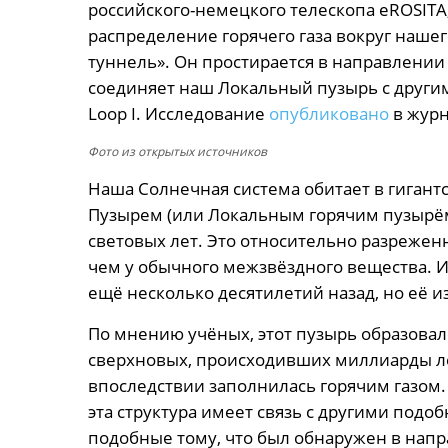
российского-немецкого телескопа eROSITA
распределение горячего газа вокруг наш
туннель». Он простирается в направлении
соединяет наш Локальный пузырь с други
Loop I. Исследование
опубликовано
в журн
Фото из открытых источников
Наша Солнечная система обитает в гиган
Пузырем (или Локальным горячим пузырём)
световых лет. Это относительно разреженн
чем у обычного межзвёздного вещества. 
ещё несколько десятилетий назад, но её и
По мнению учёных, этот пузырь образовал
сверхновых, происходивших миллиарды лет
впоследствии заполнилась горячим газом.
эта структура имеет связь с другими под
подобные тому, что был обнаружен в нап