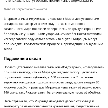
потенциально могут обитать примитивные формы жизни.
Фото из открытых источников
Впервые внимание учёных привлекло к Миранде путешествие
аппарата «Вояджер-2» в 1986 году. Тогда снимки этого
загадочного мира показали поверхность, покрытую странными
бороздами и уникальными узорами. Эти особенности заставили
исследователей задуматься о том, что внутри Миранды могут
происходить геологические процессы, приводящие к выделению
тепла.
Подземный океан
После тщательного анализа снимков «Вояджера-2», исследователи
пришли к выводу, что на Миранде когда-то мог существовать
подземный океан глубиной до 100 километров. Этот океан,
вероятно, находился под толстым слоем льда, достигающим 30
километров. Хотя размеры Миранды невелики – её радиус всего
146 миль, такой океан занял бы значительную часть её объёма.
Несмотря на то, что Миранда находится далеко от Солнца и
температура на её поверхности крайне низкая, существование