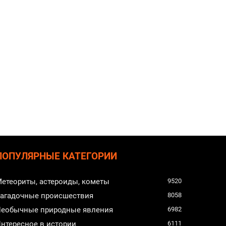
ПОПУЛЯРНЫЕ КАТЕГОРИИ
етеориты, астероиды, кометы
9520
агадочные происшествия
8058
еобычные природные явления
6982
нтересное в истории
6111