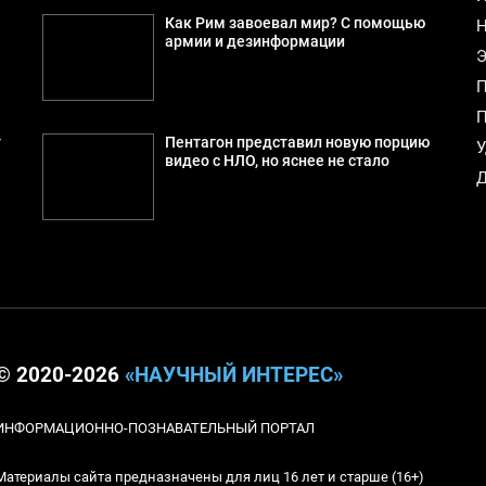
Как Рим завоевал мир? С помощью
Н
армии и дезинформации
Э
П
П
т
Пентагон представил новую порцию
У
видео с НЛО, но яснее не стало
Д
© 2020-2026
«НАУЧНЫЙ ИНТЕРЕС»
ИНФОРМАЦИОННО-ПОЗНАВАТЕЛЬНЫЙ ПОРТАЛ
Материалы сайта предназначены для лиц 16 лет и старше (16+)