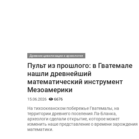
Древние цивилизации и археология
Пульт из прошлого: в Гватемале
нашли древнейший
математический инструмент
Мезоамерики
15.06.2026
6676
На тихоокеанском побережье Гватемалы, на
территории древнего поселения Ла-Бланка,
археологи сделали открытие, которое может
изменить наше представление о времени зарождения
математики.