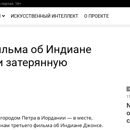
портал. 16+
Й
ИСКУССТВЕННЫЙ ИНТЕЛЛЕКТ
О ПРОЕКТЕ
ильма об Индиане
 затерянную
11
N
о
городом Петра в Иордании — в месте,
с
нам третьего фильма об Индиане Джонсе.