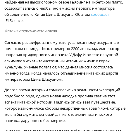
найденная на высокогорном озере Гьяринг на Тибетском плато,
содержит запись о необычной миссии первого императора
объединённого Китая Цинь Шихуана. Об этом
сообщает
IFLScience.
Фото из открытых источников
Согласно расшифрованному тексту, записанному аккуратным
почерком периода Цинь примерно 2200 лет назад, император
направил придворного чиновника У Дафу И вместе с группой
алхимиков искать таинственный источник жизни в горах
Куньлунь. Учёные полагают, что данная миссия состоялась
именно тогда, когда началось объединение китайских царств
императором Цинь Шихуаном.
Долгое время историки сомневались в реальности экспедиций
подобного рода, однако новая находка пролила свет на этот
аспект китайской истории. Надпись описывает путешествие,
которое закончилось сбором лекарственных трав («яо»), которые
могли бы служить основой для изготовления магического
напитка, дарующего бессмертие.