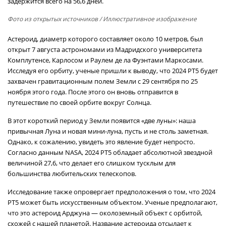
задержится всего на 56,6 дней.
Фото из открытых источников
/ Иллюстративное изображение
Астероид, диаметр которого составляет около 10 метров, был
открыт 7 августа астрономами из Мадридского университета
Комплутенсе, Карлосом и Раулем де ла Фуэнтами Маркосами.
Исследуя его орбиту, ученые пришли к выводу, что 2024 PT5 будет
захвачен гравитационным полем Земли с 29 сентября по 25
ноября этого года. После этого он вновь отправится в
путешествие по своей орбите вокруг Солнца.
В этот короткий период у Земли появится «две луны»: наша
привычная Луна и новая мини-луна, пусть и не столь заметная.
Однако, к сожалению, увидеть это явление будет непросто.
Согласно данным NASA, 2024 PT5 обладает абсолютной звездной
величиной 27,6, что делает его слишком тусклым для
большинства любительских телескопов.
Исследование также опровергает предположения о том, что 2024
PT5 может быть искусственным объектом. Ученые предполагают,
что это астероид Арджуна — околоземный объект с орбитой,
схожей с нашей планетой. Название астероида отсылает к