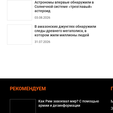
Астрономы впервые обнаружили в
Солнечной системе «трехглавый»
астероид
03.08.2026
В амазонских джунглях обнаружили
следы древнего мегаполиса, в
котором жили миллионы людей
31.07.2026
РЕКОМЕНДУЕМ
й
Как Рим завоевал мир? С помощью
М
армии и дезинформации
З