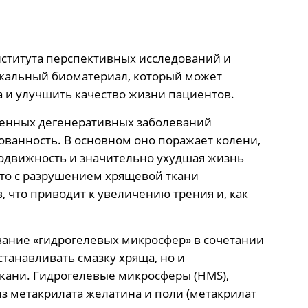
нститута перспективных исследований и
кальный биоматериал, который может
 и улучшить качество жизни пациентов.
ненных дегенеративных заболеваний
скованность. В основном оно поражает колени,
подвижность и значительно ухудшая жизнь
что с разрушением хрящевой ткани
, что приводит к увеличению трения и, как
ание «гидрогелевых микросфер» в сочетании
станавливать смазку хряща, но и
кани. Гидрогелевые микросферы (HMS),
из метакрилата желатина и поли (метакрилат