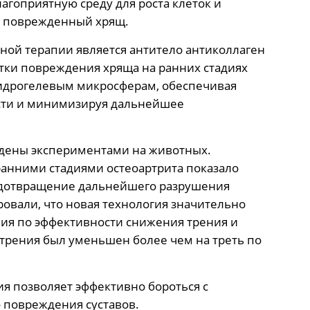
агоприятную среду для роста клеток и
ть поврежденный хрящ.
ой терапии является антитело антиколлаген
частки повреждения хряща на ранних стадиях
гидрогелевым микросферам, обеспечивая
сти и минимизируя дальнейшее
ждены экспериментами на животных.
ранними стадиями остеоартрита показало
едотвращение дальнейшего разрушения
ровали, что новая технология значительно
ия по эффективности снижения трения и
трения был уменьшен более чем на треть по
я позволяет эффективно бороться с
 повреждения суставов.