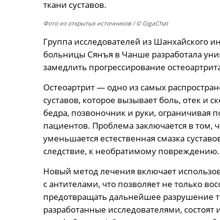
ткани суставов.
Фото из открытых источников
/ © GigaChat
Группа исследователей из Шанхайского и
больницы Сянъя в Чанше разработала уни
замедлить прогрессирование остеоартрита
Остеоартрит — одно из самых распростра
суставов, которое вызывает боль, отек и 
бедра, позвоночник и руки, ограничивая 
пациентов. Проблема заключается в том, 
уменьшается естественная смазка суставов
следствие, к необратимому повреждению.
Новый метод лечения включает использов
с антителами, что позволяет не только вос
предотвращать дальнейшее разрушение т
разработанные исследователями, состоят 