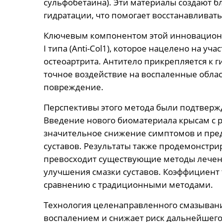
сульфобетаина). Эти материалы создают бл
гидратации, что помогает восстанавлива
Ключевым компонентом этой инновационн
I типа (Anti-Col1), которое нацелено на у
остеоартрита. Антитело прикрепляется к 
точное воздействие на воспаленные обла
повреждение.
Перспективы этого метода были подтвер
Введение нового биоматериала крысам с 
значительное снижение симптомов и пр
суставов. Результаты также продемонстри
превосходит существующие методы лечен
улучшения смазки суставов. Коэффициент 
сравнению с традиционными методами.
Технология целенаправленного смазывани
воспалением и снижает риск дальнейшего