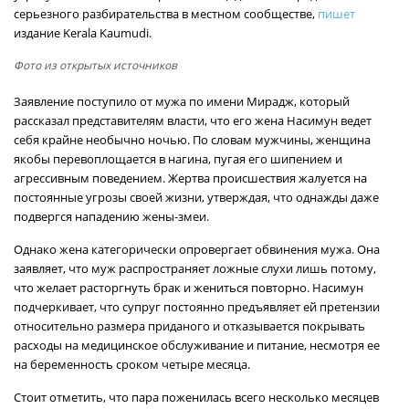
серьезного разбирательства в местном сообществе,
пишет
издание Kerala Kaumudi.
Фото из открытых источников
Заявление поступило от мужа по имени Мирадж, который
рассказал представителям власти, что его жена Насимун ведет
себя крайне необычно ночью. По словам мужчины, женщина
якобы перевоплощается в нагина, пугая его шипением и
агрессивным поведением. Жертва происшествия жалуется на
постоянные угрозы своей жизни, утверждая, что однажды даже
подвергся нападению жены-змеи.
Однако жена категорически опровергает обвинения мужа. Она
заявляет, что муж распространяет ложные слухи лишь потому,
что желает расторгнуть брак и жениться повторно. Насимун
подчеркивает, что супруг постоянно предъявляет ей претензии
относительно размера приданого и отказывается покрывать
расходы на медицинское обслуживание и питание, несмотря ее
на беременность сроком четыре месяца.
Стоит отметить, что пара поженилась всего несколько месяцев