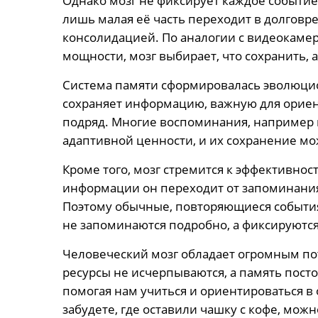
Однако мозг не фиксирует каждое событие
лишь малая её часть переходит в долговр
консолидацией. По аналогии с видеокамеро
мощности, мозг выбирает, что сохранить, а
Система памяти сформировалась эволюци
сохраняет информацию, важную для ориент
подряд. Многие воспоминания, например и
адаптивной ценности, и их сохранение м
Кроме того, мозг стремится к эффективно
информации он переходит от запоминания
Поэтому обычные, повторяющиеся события
не запоминаются подробно, а фиксируют
Человеческий мозг обладает огромным по
ресурсы не исчерпываются, а память посто
помогая нам учиться и ориентироваться в
забудете, где оставили чашку с кофе, мож