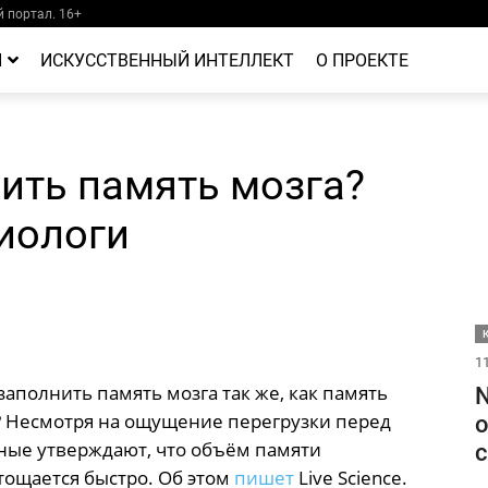
 портал. 16+
Й
ИСКУССТВЕННЫЙ ИНТЕЛЛЕКТ
О ПРОЕКТЕ
ить память мозга?
иологи
11
аполнить память мозга так же, как память
N
? Несмотря на ощущение перегрузки перед
о
ные утверждают, что объём памяти
с
тощается быстро. Об этом
пишет
Live Science.