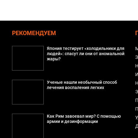
РЕКОМЕНДУЕМ
Япония тестирует «холодильники для
М
людей»: спасут ли они от аномальной
З
жары?
Н
И
Ученые нашли необычный способ
Н
лечения воспаления легких
Э
П
П
Как Рим завоевал мир? С помощью
У
армии и дезинформации
Д