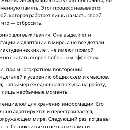
 жизни. Информация поступает постоянно, но
еменную память. Этот процесс называется
й, которая работает лишь на часть своей
 что — отбросить.
онно для выживания. Она выделяет и
ации и адаптации в мире, а не все детали
з студенческих лет, не имеют прямой
ожно считать скорее побочным эффектом.
сти: при многократном повторении
 деталей к усвоению общих схем и смыслов.
, например ежедневная поездка на работу,
ся лишь необычные моменты.
тенциалом для хранения информации. Его
янно адаптируется и перестраивается,
 окружающем мире. Следующий раз, когда вы
но не беспокоиться о нехватке памяти —