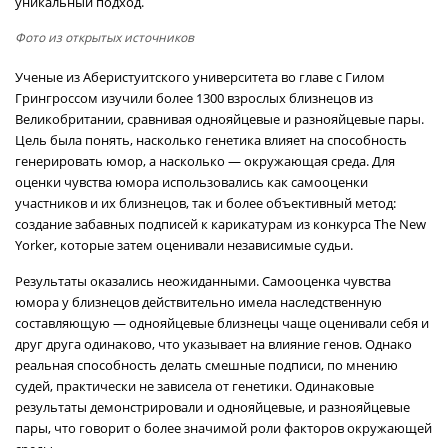
уникальный подход.
Фото из открытых источников
Ученые из Аберистуитского университета во главе с Гилом
Грингроссом изучили более 1300 взрослых близнецов из
Великобритании, сравнивая однояйцевые и разнояйцевые пары.
Цель была понять, насколько генетика влияет на способность
генерировать юмор, а насколько — окружающая среда. Для
оценки чувства юмора использовались как самооценки
участников и их близнецов, так и более объективный метод:
создание забавных подписей к карикатурам из конкурса The New
Yorker, которые затем оценивали независимые судьи.
Результаты оказались неожиданными. Самооценка чувства
юмора у близнецов действительно имела наследственную
составляющую — однояйцевые близнецы чаще оценивали себя и
друг друга одинаково, что указывает на влияние генов. Однако
реальная способность делать смешные подписи, по мнению
судей, практически не зависела от генетики. Одинаковые
результаты демонстрировали и однояйцевые, и разнояйцевые
пары, что говорит о более значимой роли факторов окружающей