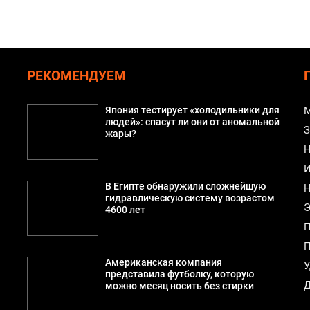
РЕКОМЕНДУЕМ
Япония тестирует «холодильники для
М
людей»: спасут ли они от аномальной
З
жары?
Н
И
В Египте обнаружили сложнейшую
Н
гидравлическую систему возрастом
Э
4600 лет
П
П
Американская компания
У
представила футболку, которую
Д
можно месяц носить без стирки