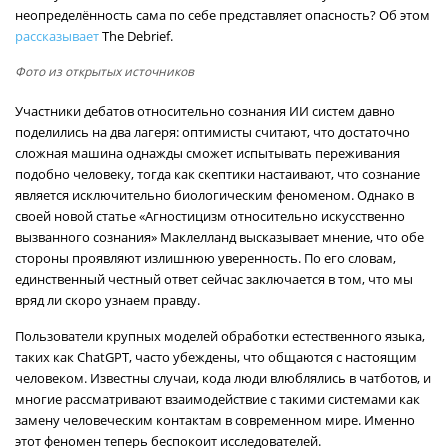
неопределённость сама по себе представляет опасность? Об этом
рассказывает
The Debrief.
Фото из открытых источников
Участники дебатов относительно сознания ИИ систем давно
поделились на два лагеря: оптимисты считают, что достаточно
сложная машина однажды сможет испытывать переживания
подобно человеку, тогда как скептики настаивают, что сознание
является исключительно биологическим феноменом. Однако в
своей новой статье «Агностицизм относительно искусственно
вызванного сознания» Маклелланд высказывает мнение, что обе
стороны проявляют излишнюю уверенность. По его словам,
единственный честный ответ сейчас заключается в том, что мы
вряд ли скоро узнаем правду.
Пользователи крупных моделей обработки естественного языка,
таких как ChatGPT, часто убеждены, что общаются с настоящим
человеком. Известны случаи, кода люди влюблялись в чатботов, и
многие рассматривают взаимодействие с такими системами как
замену человеческим контактам в современном мире. Именно
этот феномен теперь беспокоит исследователей.