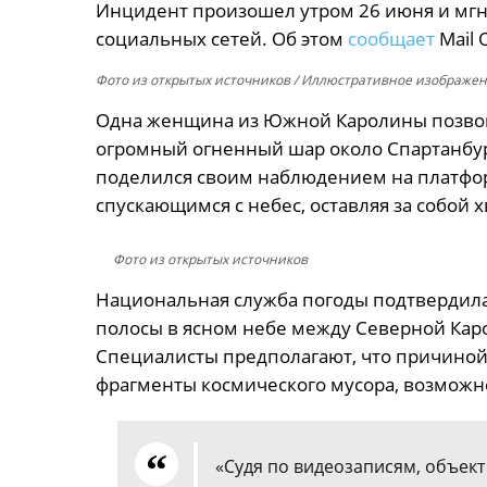
Инцидент произошел утром 26 июня и мг
социальных сетей. Об этом
сообщает
Mail O
Фото из открытых источников
/ Иллюстративное изображен
Одна женщина из Южной Каролины позвони
огромный огненный шар около Спартанбур
поделился своим наблюдением на платфор
спускающимся с небес, оставляя за собой 
Фото из открытых источников
Национальная служба погоды подтвердила
полосы в ясном небе между Северной Кар
Специалисты предполагают, что причиной 
фрагменты космического мусора, возможно
«Судя по видеозаписям, объект