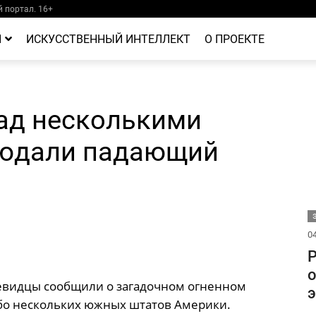
 портал. 16+
Й
ИСКУССТВЕННЫЙ ИНТЕЛЛЕКТ
О ПРОЕКТЕ
 над несколькими
юдали падающий
04
Р
о
евидцы сообщили о загадочном огненном
э
бо нескольких южных штатов Америки.