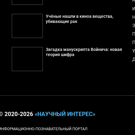
Н
И
Учёные нашли в киноа вещества,
Н
убивающие рак
Э
П
П
Загадка манускрипта Войнича: новая
У
теория шифра
Д
© 2020-2026
«НАУЧНЫЙ ИНТЕРЕС»
ИНФОРМАЦИОННО-ПОЗНАВАТЕЛЬНЫЙ ПОРТАЛ