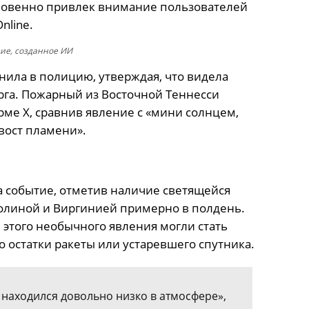
новенно привлек внимание пользователей
nline.
ие, созданное ИИ
ла в полицию, утверждая, что видела
га. Пожарный из Восточной Теннесси
ме X, сравнив явление с «мини солнцем,
хвост пламени».
 событие, отметив наличие светящейся
олиной и Виргинией примерно в полдень.
этого необычного явления могли стать
 остатки ракеты или устаревшего спутника.
 находился довольно низко в атмосфере»,