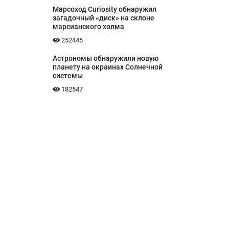
Марсоход Curiosity обнаружил
загадочный «диск» на склоне
марсианского холма
252445
Астрономы обнаружили новую
планету на окраинах Солнечной
системы
182547