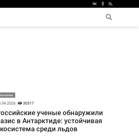
Экология
.04.2026
30317
оссийские ученые обнаружили
азис в Антарктиде: устойчивая
косистема среди льдов