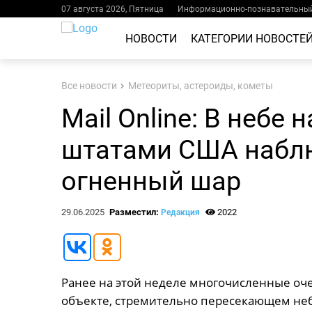
07 августа 2026, Пятница
Информационно-познавательный
НОВОСТИ
КАТЕГОРИИ НОВОСТЕ
Все новости
Метеориты, астероиды, кометы
Mail Online: В небе
штатами США набл
огненный шар
29.06.2025
Разместил:
2022
Редакция
Ранее на этой неделе многочисленные оч
объекте, стремительно пересекающем не