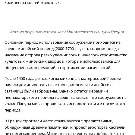
количества костей животных.
Фото из открытых источников
/ Министерство культуры Греции
Основной период использования сооружения приходится на
среднеминойский период (2000-1700 гг. до н.э.), время, когда
население острова резко увеличилось и началось строительство
культовых минойских дворцов, которые использовались для
общественных церемоний на протяжении тысячелетий.
После 1450 года до н.э., когда микенцы с материковой Греции
начали доминировать на острове, многие из минойских
святилищ были заброшены. Однако остатки керамики
неопалатарского периода наводят на мысль, что сооружение на
холме Папура могло продолжать использоваться и после этого
периода.
В Греции строители часто сталкиваются с препятствиями,
обнаруживая древние памятники, и проект аэропорта Кастелли
не стал исключением. Министерство культуры сообщает, что в