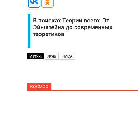
В поисках Теории всего: От
Эйнштейна до современных
теоретиков
Метки:
Луна
НАСА
КОСМОС