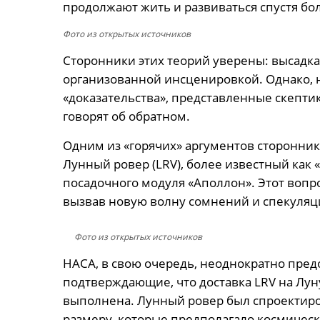
продолжают жить и развиваться спустя бо
Фото из открытых источников
Сторонники этих теорий уверены: высадка
организованной инсценировкой. Однако, н
«доказательства», представленные скепти
говорят об обратном.
Одним из «горячих» аргументов стороннико
Лунный ровер (LRV), более известный как 
посадочного модуля «Аполлон». Этот вопр
вызвав новую волну сомнений и спекуляц
Фото из открытых источников
НАСА, в свою очередь, неоднократно пред
подтверждающие, что доставка LRV на Лу
выполнена. Лунный ровер был спроектиров
размеру, которые предполагало космическ