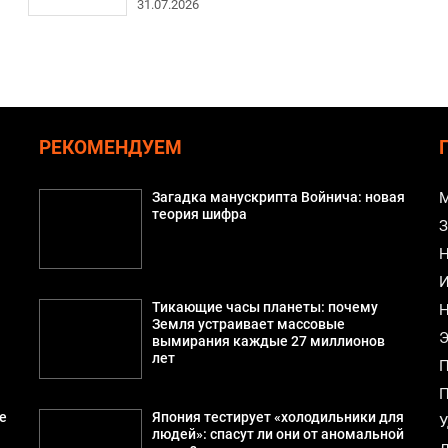
31.07.2026
РЕКОМЕНДУЕМ
Загадка манускрипта Войнича: новая
М
теория шифра
З
Н
И
Тикающие часы планеты: почему
Н
Земля устраивает массовые
Э
вымирания каждые 27 миллионов
лет
П
П
е
Япония тестирует «холодильники для
У
людей»: спасут ли они от аномальной