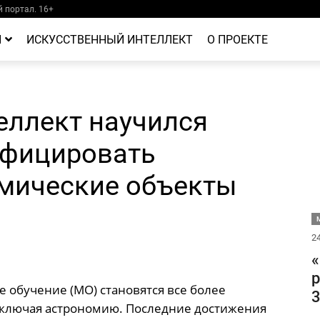
 портал. 16+
Й
ИСКУССТВЕННЫЙ ИНТЕЛЛЕКТ
О ПРОЕКТЕ
еллект научился
ифицировать
мические объекты
М
24
«
р
 обучение (МО) становятся все более
3
включая астрономию. Последние достижения