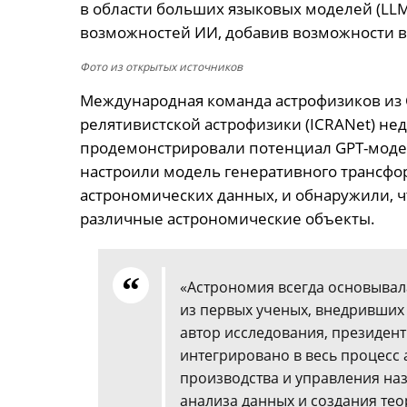
в области больших языковых моделей (LL
возможностей ИИ, добавив возможности в
Фото из открытых источников
Международная команда астрофизиков из
релятивистской астрофизики (ICRANet) не
продемонстрировали потенциал GPT-моде
настроили модель генеративного трансфор
астрономических данных, и обнаружили, 
различные астрономические объекты.
«Астрономия всегда основывал
из первых ученых, внедривших
автор исследования, президен
интегрировано в весь процесс 
производства и управления на
анализа данных и создания тео