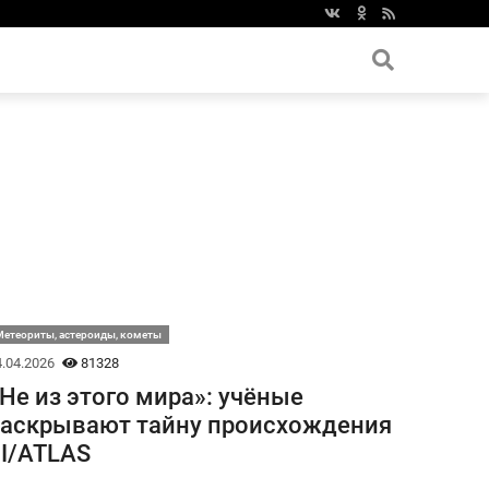
етеориты, астероиды, кометы
.04.2026
81328
Не из этого мира»: учёные
аскрывают тайну происхождения
I/ATLAS