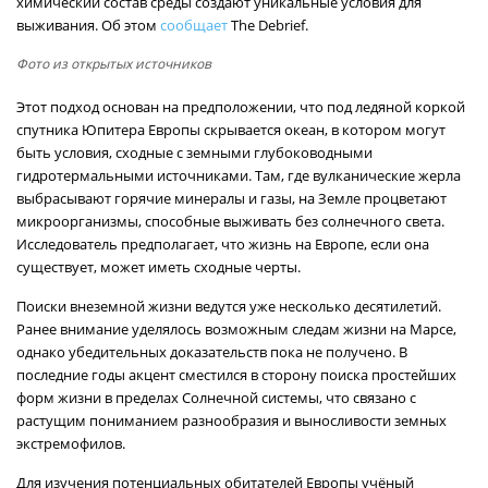
химический состав среды создают уникальные условия для
выживания. Об этом
сообщает
The Debrief.
Фото из открытых источников
Этот подход основан на предположении, что под ледяной коркой
спутника Юпитера Европы скрывается океан, в котором могут
быть условия, сходные с земными глубоководными
гидротермальными источниками. Там, где вулканические жерла
выбрасывают горячие минералы и газы, на Земле процветают
микроорганизмы, способные выживать без солнечного света.
Исследователь предполагает, что жизнь на Европе, если она
существует, может иметь сходные черты.
Поиски внеземной жизни ведутся уже несколько десятилетий.
Ранее внимание уделялось возможным следам жизни на Марсе,
однако убедительных доказательств пока не получено. В
последние годы акцент сместился в сторону поиска простейших
форм жизни в пределах Солнечной системы, что связано с
растущим пониманием разнообразия и выносливости земных
экстремофилов.
Для изучения потенциальных обитателей Европы учёный