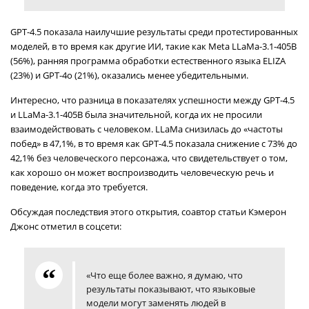
GPT-4.5 показала наилучшие результаты среди протестированных
моделей, в то время как другие ИИ, такие как Meta LLaMa-3.1-405B
(56%), ранняя программа обработки естественного языка ELIZA
(23%) и GPT-4o (21%), оказались менее убедительными.
Интересно, что разница в показателях успешности между GPT-4.5
и LLaMa-3.1-405B была значительной, когда их не просили
взаимодействовать с человеком. LLaMa снизилась до «частоты
побед» в 47,1%, в то время как GPT-4.5 показала снижение с 73% до
42,1% без человеческого персонажа, что свидетельствует о том,
как хорошо он может воспроизводить человеческую речь и
поведение, когда это требуется.
Обсуждая последствия этого открытия, соавтор статьи Кэмерон
Джонс отметил в соцсети:
«Что еще более важно, я думаю, что
результаты показывают, что языковые
модели могут заменять людей в