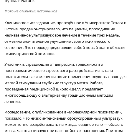
журнале Nature.
Фото из открытых источников
Клиническое исследование, проведённое в Университете Техаса в
Остине, продемонстрировало, что пациенты, проходившие
неинвазивное ультразвуковое лечение в течение трёх недель,
отметили значительное улучшение своего психического
состояния. Этот подход представляет собой новый шаг в области
психиатрической помощи.
Участники, страдающие от депрессии, тревожности и
посттравматического стрессового расстройства, испытали
положительные изменения после применения звуковых волн для
мягкой стимуляции глубоких структур мозга. Работа,
проведённая Медицинской школой Делл, предлагает
многообещающую альтернативу традиционным методам
лечения.
Исследование, опубликованное в «Молекулярной психиатрии»,
показало, что низкоинтенсивный сфокусированный ультразвук
может точно воздействовать на миндалевидное тело — область
мозга, часто активную при расстройствах настроения. При этом