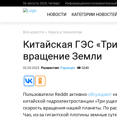
06 августа 2026, Четверг
Информационно-познавательный 
НОВОСТИ
КАТЕГОРИИ НОВОСТЕ
Все новости
Наука и технологии
Китайская ГЭС «Тр
вращение Земли
02.05.2025
Разместил:
3240
Редакция
Пользователи Reddit активно
обсуждают
не
китайской гидроэлектростанции «Три ущель
скорость вращения нашей планеты. По ра
Чао, из-за гигантской плотины земные сут