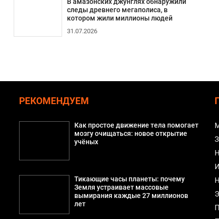
В амазонских джунглях обнаружили
следы древнего мегаполиса, в
котором жили миллионы людей
31.07.2026
РЕКОМЕНДУЕМ
Как простое движение тела помогает
М
мозгу очищаться: новое открытие
З
учёных
Н
И
Тикающие часы планеты: почему
Н
Земля устраивает массовые
Э
вымирания каждые 27 миллионов
лет
П