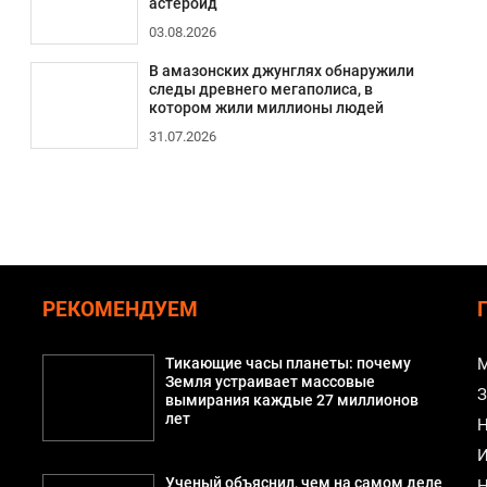
астероид
03.08.2026
В амазонских джунглях обнаружили
следы древнего мегаполиса, в
котором жили миллионы людей
31.07.2026
РЕКОМЕНДУЕМ
Тикающие часы планеты: почему
М
Земля устраивает массовые
З
вымирания каждые 27 миллионов
лет
Н
И
Ученый объяснил, чем на самом деле
Н