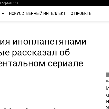
 портал. 16+
Й
ИСКУССТВЕННЫЙ ИНТЕЛЛЕКТ
О ПРОЕКТЕ
ия инопланетянами
ые рассказал об
ентальном сериале
07
И
а
н