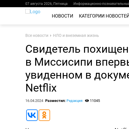
07 августа 2026, Пятница
Информационно-познавательный
НОВОСТИ
КАТЕГОРИИ НОВОСТЕ
Все новости
НЛО и внеземная жизнь
Свидетель похищен
в Миссисипи вперв
увиденном в докум
Netflix
16.04.2024
Разместил:
11045
Редакция