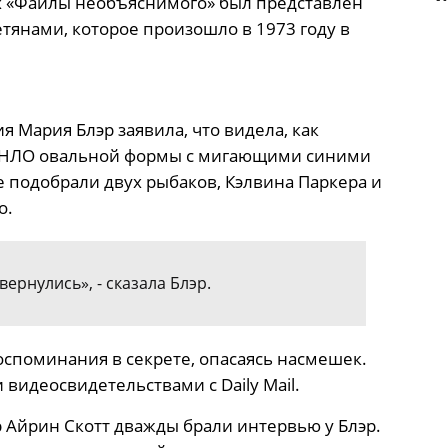
ix «Файлы необъяснимого» был представлен
янами, которое произошло в 1973 году в
Мария Блэр заявила, что видела, как
з НЛО овальной формы с мигающими синими
е подобрали двух рыбаков, Кэлвина Паркера и
о.
вернулись», - сказала Блэр.
оспоминания в секрете, опасаясь насмешек.
 видеосвидетельствами с Daily Mail.
 Айрин Скотт дважды брали интервью у Блэр.