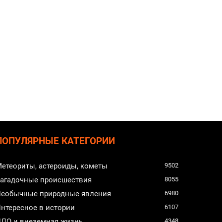
ПОПУЛЯРНЫЕ КАТЕГОРИИ
етеориты, астероиды, кометы
9502
агадочные происшествия
8055
еобычные природные явления
6980
нтересное в истории
6107
ЛО и внеземная жизнь
4348