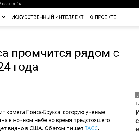
 портал. 16+
Й
ИСКУССТВЕННЫЙ ИНТЕЛЛЕКТ
О ПРОЕКТЕ
са промчится рядом с
24 года
Д
15
ит комета Понса-Брукса, которую ученые
И
дна в ночном небе во время предстоящего
с
удет видно в США. Об этом пишет
ТАСС
.
е