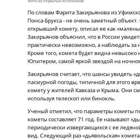
Фото из открытых источников
По словам Фарита Закирьянова из Уфимско
Понса-Брукса - не очень заметный объект.
открывший комету, описал ее как «маленьк
Закирьянов объяснил, что в России увиде
практически невозможно, а наблюдать за н
Кроме того, комета будет видна невысоко 
Юпитером, самой яркой звездой на ночно
Закирьянов считает, что шансы увидеть «д
пасмурной погоды, типичной для этого в
комету у жителей Кавказа и Крыма. Они см
используя телескоп или бинокль.
Ученый отметил, что параметры кометы 
кометы составляет 71 год. Ее называют «дь
периодически извергающихся с ее ледяно
вид. Следующий раз «дьявольская» комета 