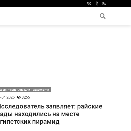
ревние цивилизации и археология
.04.2025
3265
сследователь заявляет: райские
ады находились на месте
гипетских пирамид