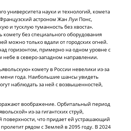
го университета науки и технологий, комета
 Французский астроном Жан Луи Понс,
ую и тусклую туманность без хвоста».
ть комету без специального оборудования
ей можно только вдали от городских огней.
над горизонтом, примерно на одном уровне с
м небе в северо-западном направлении.
ьявольскую» комету в России невелики из-за
ремени года. Наибольшие шансы увидеть
огут наблюдать за ней с возвышенностей,
поражают воображение. Орбитальный период
явольской» из-за гигантских струй,
й поверхности, что придает ей устрашающий
пролетит рядом с Землей в 2095 году. В 2024