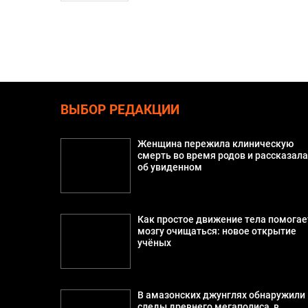
ВЫБОР РЕДАКЦИИ
Женщина пережила клиническую
смерть во время родов и рассказал
об увиденном
Как простое движение тела помогае
мозгу очищаться: новое открытие
учёных
В амазонских джунглях обнаружили
следы древнего мегаполиса, в