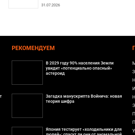
31.07.2026
РЕКОМЕНДУЕМ
В 2029 году 90% населения Земли
М
а
увидит «потенциально опасный»
З
астероид
Н
И
т
Загадка манускрипта Войнича: новая
Н
теория шифра
Э
П
П
Япония тестирует «холодильники для
У
людей»: спасут ли они от аномальной