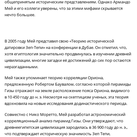
общепринятым историческим представлениям. Однако Армандо
Мей и его коллеги уверены, что за этими мифами скрывается
нечто большее.
В 2005 году Мей представил свою «Теорию исторической
датировки Зеп-Тепи» на конференции в Дубае. Он отметил, что,
хотя египтология значительно продвинулась в изучении древней
цивилизации, многие загадки её достижений до сих пор остаются
неразгаданными.
Мей также упоминает теорию корреляции Ориона,
предложенную Робертом Баувалом, согласно которой пирамиды
Гизы отражают на земле расположение пояса Ориона, видимого
в 10 450 году до н. э. Несмотря на скептицизм ученых, эта теория
вдохновила на новые исследования додинастического периода.
Совместно с Нико Моретто, Мей разработал астрономический
корреляционный анализ пирамид Гизы. Они утверждают, что
древнеегипетская цивилизация зародилась в 36 900 году до н. э.,
что подтверждает историческую значимость Зеп Тепи,