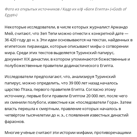
Фото из открытых источников
/ Кадр их к/ф «Боги Египта» («Gods of
Egypt»)
Некоторые исследователи, в числе которых журналист Армандо
Мей, считают, что Зеп Тепи можно отнести к конкретной дате —
36 420 году до н. э. Эти идеи основываются на текстах, найденных в
египетских пирамидах, которые описывают мифы о сотворении
мира. Среди этих текстов выделяется Туринский папирус,
документ XIX династии, в котором упоминаются божественные и
полубожественные правители додинастического Египта.
Исследователи предполагают, что, анализируя Туринский
папирус, можно определить, что 39 000 лет назад началось
царство Птаха, первого правителя Египта. Согласно этому
источнику, первые боги правили Египтом 20 000 лет, после чего
их сменили полубоги, известные как «последователи Гора». Затем
власть перешла к смертным, правление которых началось в
четвёртом тысячелетии до н. э., с появления известных династий
фараонов.
Многие учёные считают эти истории мифами, противоречащими