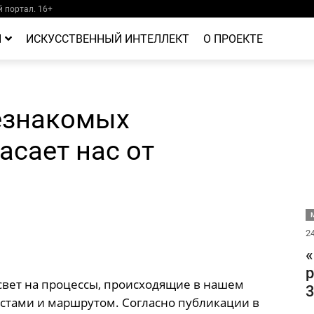
 портал. 16+
Й
ИСКУССТВЕННЫЙ ИНТЕЛЛЕКТ
О ПРОЕКТЕ
незнакомых
асает нас от
М
24
«
р
свет на процессы, происходящие в нашем
3
естами и маршрутом. Согласно публикации в