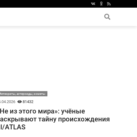
етеориты, астероиды, кометы
.04.2026
81432
Не из этого мира»: учёные
аскрывают тайну происхождения
I/ATLAS