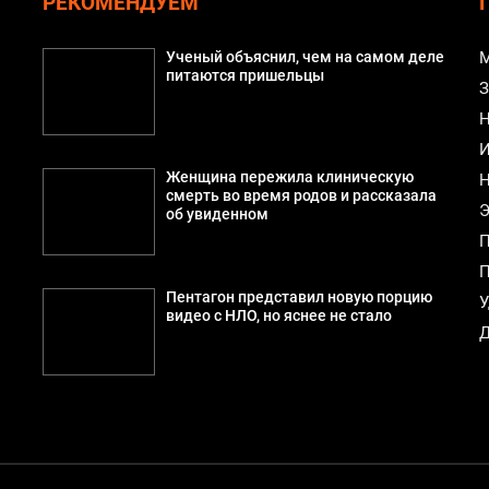
РЕКОМЕНДУЕМ
й
Ученый объяснил, чем на самом деле
М
питаются пришельцы
З
Н
И
Женщина пережила клиническую
Н
смерть во время родов и рассказала
Э
об увиденном
П
П
Пентагон представил новую порцию
У
видео с НЛО, но яснее не стало
Д