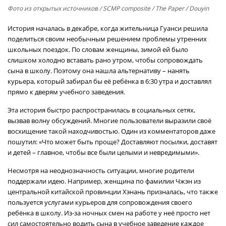
Фото из открытых источников
/ SCMP composite / The Paper / Douyin
История началась в декабре, когда жительница Гуанси решила
поделиться своим необычным решением проблемы утренних
школьных поездок. По словам женщины, зимой ей было
слишком холодно вставать рано утром, чтобы сопровождать
сына в школу. Поэтому она нашла альтернативу – нанять
курьера, который забирал бы её ребёнка в 6:30 утра и доставлял
прямо к дверям учебного заведения.
Эта история быстро распространилась в социальных сетях,
вызвав волну обсуждений. Многие пользователи выразили своё
восхищение такой находчивостью. Один из комментаторов даже
пошутил: «Что может быть проще? Доставляют посылки, доставят
и детей – главное, чтобы все были целыми и невредимыми».
Несмотря на неоднозначность ситуации, многие родители
поддержали идею. Например, женщина по фамилии Чжэн из
центральной китайской провинции Хэнань призналась, что также
пользуется услугами курьеров для сопровождения своего
ребёнка в школу. Из-за ночных смен на работе у неё просто нет
сил самостоятельно водить сына в учебное заведение каждое