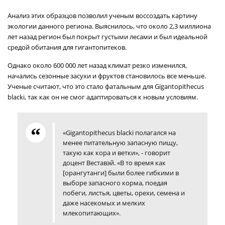
Анализ этих образцов позволил ученым воссоздать картину
экологии данного региона. Выяснилось, что около 2,3 миллиона
лет назад регион был покрыт густыми лесами и был идеальной
средой обитания для гигантопитеков.
Однако около 600 000 лет назад климат резко изменился,
начались сезонные засухи и фруктов становилось все меньше.
Ученые считают, что это стало фатальным для Gigantopithecus
blacki, так как он не смог адаптироваться к новым условиям.
«Gigantopithecus blacki полагался на
менее питательную запасную пищу,
такую как кора и ветки», - говорит
доцент Веставэй. «В то время как
[орангутанги] были более гибкими в
выборе запасного корма, поедая
побеги, листья, цветы, орехи, семена и
даже насекомых и мелких
млекопитающих».