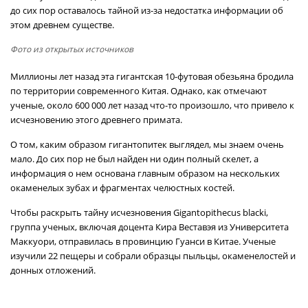
до сих пор оставалось тайной из-за недостатка информации об
этом древнем существе.
Фото из открытых источников
Миллионы лет назад эта гигантская 10-футовая обезьяна бродила
по территории современного Китая. Однако, как отмечают
ученые, около 600 000 лет назад что-то произошло, что привело к
исчезновению этого древнего примата.
О том, каким образом гигантопитек выглядел, мы знаем очень
мало. До сих пор не был найден ни один полный скелет, а
информация о нем основана главным образом на нескольких
окаменелых зубах и фрагментах челюстных костей.
Чтобы раскрыть тайну исчезновения Gigantopithecus blacki,
группа ученых, включая доцента Кира Веставэя из Университета
Маккуори, отправилась в провинцию Гуанси в Китае. Ученые
изучили 22 пещеры и собрали образцы пыльцы, окаменелостей и
донных отложений.