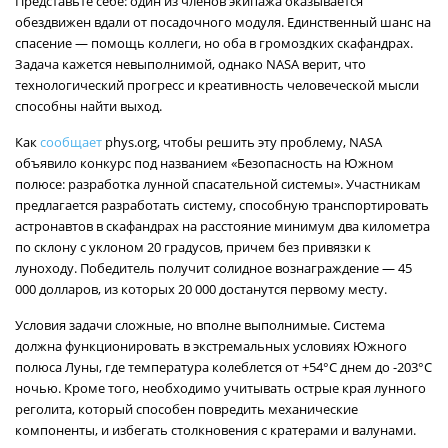
Представьте себе: один из членов экипажа оказывается
обездвижен вдали от посадочного модуля. Единственный шанс на
спасение — помощь коллеги, но оба в громоздких скафандрах.
Задача кажется невыполнимой, однако NASA верит, что
технологический прогресс и креативность человеческой мысли
способны найти выход.
Как
сообщает
phys.org, чтобы решить эту проблему, NASA
объявило конкурс под названием «Безопасность на Южном
полюсе: разработка лунной спасательной системы». Участникам
предлагается разработать систему, способную транспортировать
астронавтов в скафандрах на расстояние минимум два километра
по склону с уклоном 20 градусов, причем без привязки к
луноходу. Победитель получит солидное вознаграждение — 45
000 долларов, из которых 20 000 достанутся первому месту.
Условия задачи сложные, но вполне выполнимые. Система
должна функционировать в экстремальных условиях Южного
полюса Луны, где температура колеблется от +54°C днем до -203°C
ночью. Кроме того, необходимо учитывать острые края лунного
реголита, который способен повредить механические
компоненты, и избегать столкновения с кратерами и валунами.