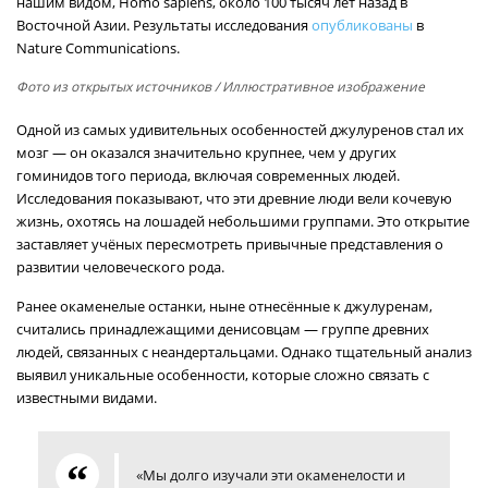
нашим видом, Homo sapiens, около 100 тысяч лет назад в
Восточной Азии. Результаты исследования
опубликованы
в
Nature Communications.
Фото из открытых источников
/ Иллюстративное изображение
Одной из самых удивительных особенностей джулуренов стал их
мозг — он оказался значительно крупнее, чем у других
гоминидов того периода, включая современных людей.
Исследования показывают, что эти древние люди вели кочевую
жизнь, охотясь на лошадей небольшими группами. Это открытие
заставляет учёных пересмотреть привычные представления о
развитии человеческого рода.
Ранее окаменелые останки, ныне отнесённые к джулуренам,
считались принадлежащими денисовцам — группе древних
людей, связанных с неандертальцами. Однако тщательный анализ
выявил уникальные особенности, которые сложно связать с
известными видами.
«Мы долго изучали эти окаменелости и