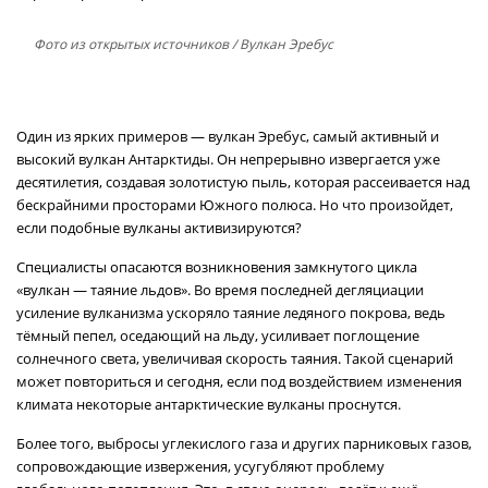
Фото из открытых источников
/ Вулкан Эребус
Один из ярких примеров — вулкан Эребус, самый активный и
высокий вулкан Антарктиды. Он непрерывно извергается уже
десятилетия, создавая золотистую пыль, которая рассеивается над
бескрайними просторами Южного полюса. Но что произойдет,
если подобные вулканы активизируются?
Специалисты опасаются возникновения замкнутого цикла
«вулкан — таяние льдов». Во время последней дегляциации
усиление вулканизма ускоряло таяние ледяного покрова, ведь
тёмный пепел, оседающий на льду, усиливает поглощение
солнечного света, увеличивая скорость таяния. Такой сценарий
может повториться и сегодня, если под воздействием изменения
климата некоторые антарктические вулканы проснутся.
Более того, выбросы углекислого газа и других парниковых газов,
сопровождающие извержения, усугубляют проблему