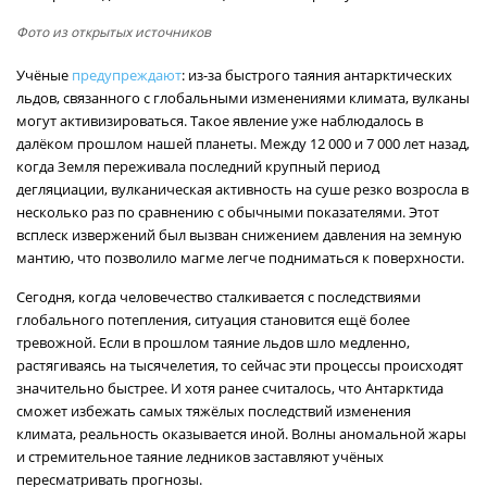
Фото из открытых источников
Учёные
предупреждают
: из-за быстрого таяния антарктических
льдов, связанного с глобальными изменениями климата, вулканы
могут активизироваться. Такое явление уже наблюдалось в
далёком прошлом нашей планеты. Между 12 000 и 7 000 лет назад,
когда Земля переживала последний крупный период
дегляциации, вулканическая активность на суше резко возросла в
несколько раз по сравнению с обычными показателями. Этот
всплеск извержений был вызван снижением давления на земную
мантию, что позволило магме легче подниматься к поверхности.
Сегодня, когда человечество сталкивается с последствиями
глобального потепления, ситуация становится ещё более
тревожной. Если в прошлом таяние льдов шло медленно,
растягиваясь на тысячелетия, то сейчас эти процессы происходят
значительно быстрее. И хотя ранее считалось, что Антарктида
сможет избежать самых тяжёлых последствий изменения
климата, реальность оказывается иной. Волны аномальной жары
и стремительное таяние ледников заставляют учёных
пересматривать прогнозы.