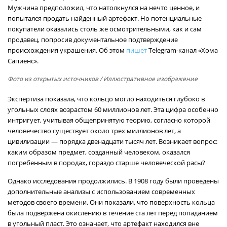
Мужчина предположил, что натолкнулся на нечто ценное, и
попытался продать найденный артефакт. Но потенциальные
покупатели оказались столь же осмотрительными, как и сам
продавец, попросив документальное подтверждение
происхождения украшения. Об этом
пишет
Telegram-канал «Хома
Сапиенс».
Фото из открытых источников
/ Иллюстративное изображение
Экспертиза показала, что кольцо могло находиться глубоко в
угольных слоях возрастом 60 миллионов лет. Эта цифра особенно
интригует, учитывая общепринятую теорию, согласно которой
человечество существует около трех миллионов лет, а
цивилизации — порядка двенадцати тысяч лет. Возникает вопрос:
каким образом предмет, созданный человеком, оказался
погребенным в породах, гораздо старше человеческой расы?
Однако исследования продолжились. В 1908 году были проведены
дополнительные анализы с использованием современных
методов своего времени. Они показали, что поверхность кольца
была подвержена окислению в течение ста лет перед попаданием
в угольный пласт. Это означает, что артефакт находился вне