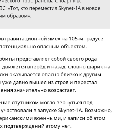
ического пространства Стюарт Ивс
: «Тот, кто переместил Skynet-1A в новое
им образом».
«в гравитационной яме» на 105-м градусе
л потенциально опасным объектом.
орбиты представляет собой своего рода
т движется вперёд и назад, словно шарик на
ески оказывается опасно близко к другим
 уже давно вышел из строя и перестал
вения значительно возрастает.
ление спутником могло вернуться под
участвовали в запуске Skynet-1A. Возможно,
риканскими военными, и записи об этом
их подтверждений этому нет.