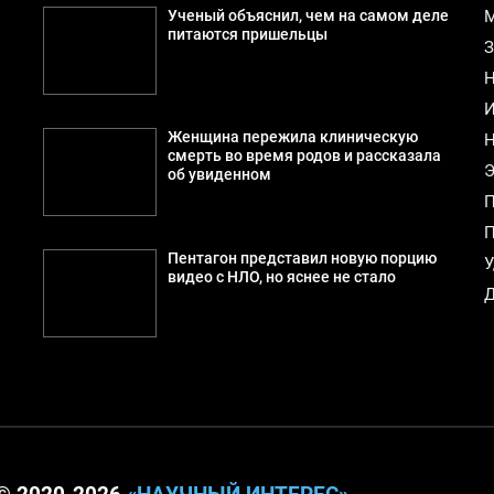
й
Ученый объяснил, чем на самом деле
М
питаются пришельцы
З
Н
И
Женщина пережила клиническую
Н
смерть во время родов и рассказала
Э
об увиденном
П
П
Пентагон представил новую порцию
У
видео с НЛО, но яснее не стало
Д