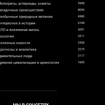
етеориты, астероиды, кометы
9508
агадочные происшествия
8056
еобычные природные явления
6980
нтересное в истории
6108
ЛО и внеземная жизнь
4351
кология
3211
олезные новости
2328
рогнозы и аналитика
2275
дивительные люди
2117
ревние цивилизации и археология
1835