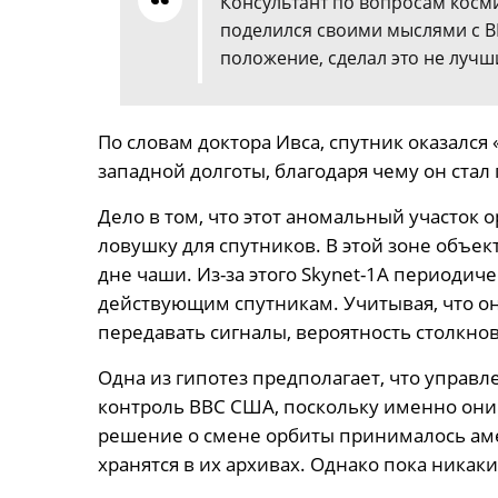
Консультант по вопросам косм
поделился своими мыслями с BBC
положение, сделал это не лучш
По словам доктора Ивса, спутник оказался 
западной долготы, благодаря чему он ста
Дело в том, что этот аномальный участок 
ловушку для спутников. В этой зоне объек
дне чаши. Из-за этого Skynet-1A периодич
действующим спутникам. Учитывая, что он
передавать сигналы, вероятность столкно
Одна из гипотез предполагает, что управ
контроль ВВС США, поскольку именно они 
решение о смене орбиты принималось аме
хранятся в их архивах. Однако пока никак