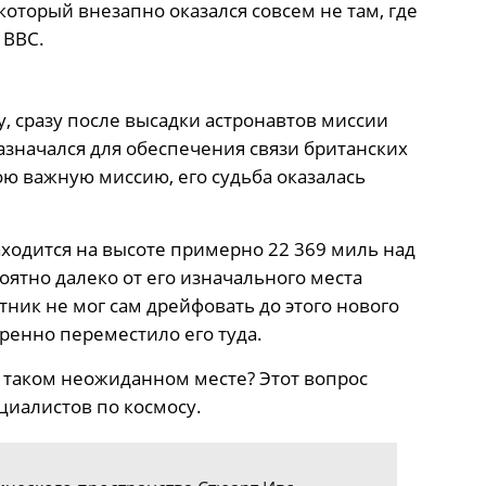
который внезапно оказался совсем не там, где
 BBC.
у, сразу после высадки астронавтов миссии
азначался для обеспечения связи британских
ою важную миссию, его судьба оказалась
аходится на высоте примерно 22 369 миль над
ятно далеко от его изначального места
тник не мог сам дрейфовать до этого нового
еренно переместило его туда.
в таком неожиданном месте? Этот вопрос
циалистов по космосу.