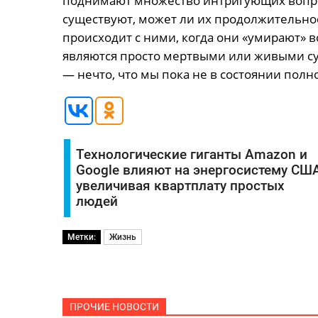
поднимают множество интригующих вопро
существуют, может ли их продолжительно
происходит с ними, когда они «умирают» в
являются просто мертвыми или живыми су
— нечто, что мы пока не в состоянии полн
Технологические гиганты Amazon и
Google влияют на энергосистему США
увеличивая квартплату простых
людей
Метки:
Жизнь
ПРОЧИЕ НОВОСТИ