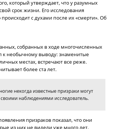
ого, который утверждает, что у разумных
свой срок жизни. Его исследования
происходит с духами после их «смерти». Об
анных, собранных в ходе многочисленных
л к необычному выводу: знаменитые
зличных местах, встречают все реже.
читывает более ста лет.
ногие некогда известные призраки могут
я своими наблюдениями исследователь.
появления призраков показал, что они
рые из них не видели уже много лет.