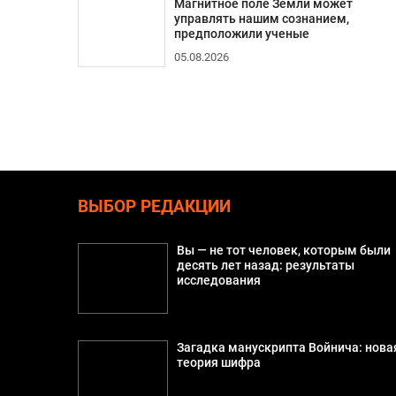
Магнитное поле Земли может
управлять нашим сознанием,
предположили ученые
05.08.2026
ВЫБОР РЕДАКЦИИ
Вы — не тот человек, которым были
десять лет назад: результаты
исследования
Загадка манускрипта Войнича: нова
теория шифра