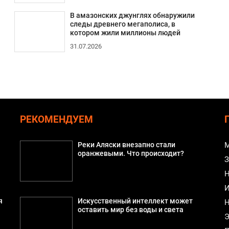
В амазонских джунглях обнаружили
следы древнего мегаполиса, в
котором жили миллионы людей
31.07.2026
РЕКОМЕНДУЕМ
Реки Аляски внезапно стали
М
оранжевыми. Что происходит?
З
Н
И
я
Искусственный интеллект может
Н
оставить мир без воды и света
Э