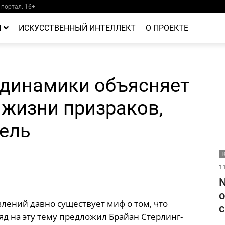
портал. 16+
Й
ИСКУССТВЕННЫЙ ИНТЕЛЛЕКТ
О ПРОЕКТЕ
одинамики объясняет
 жизни призраков,
тель
11
N
о
лений давно существует миф о том, что
с
яд на эту тему предложил Брайан Стерлинг-