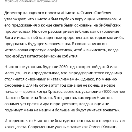
Фото из открытых источников
Директор канадского проекта «Ньютон» Стивен Снобелен
утверждает, что Ньютон был глубоко верующим человеком, и
его предсказания о конце света были основаны на библейских
пророчествах. Ньютон рассматривал Библию как откровение
Бога и искал в ней «священные пророчества», которые могли бы
предсказать будущее человечества. В своих записях он
использовал «простую арифметику», чтобы вычислить, когда
произойдут катастрофические события.
Ньютон не уточнил, будет ли 2060 год конкретной датой или
месяцем, но он предсказывал, что в преддверии этого года мир
столкнется с «войнами и катаклизмами». Однако, по мнению
Снобелена, для Ньютона этот год означал не конец, а новое
начало — время, когда Христос вернется, установив «1000-летнее
Царство Божье на Земле». Это царство, как верил Ньютон,
ознаменует время мира и процветания, когда «нации не
поднимут меча на нации и больше не будут учиться воевать».
Интересно, что Ньютон не был единственным, кто предсказывал
конец света. Современные ученые, такие как Стивен Хокинг,