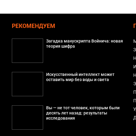
РЕКОМЕНДУЕМ
Загадка манускрипта Войнича: новая
М
теория шифра
З
Н
И
Искусственный интеллект может
Н
оставить мир без воды и света
Э
П
П
Вы — не тот человек, которым были
У
десять лет назад: результаты
Д
исследования