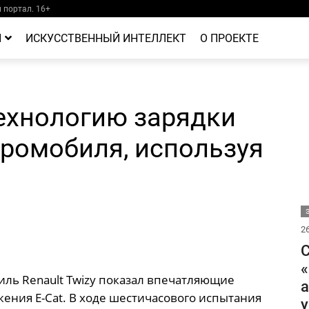
портал. 16+
Й
ИСКУССТВЕННЫЙ ИНТЕЛЛЕКТ
О ПРОЕКТЕ
технологию зарядки
тромобиля, используя
26
С
«
ь Renault Twizy показал впечатляющие
а
ения E-Cat. В ходе шестичасового испытания
у