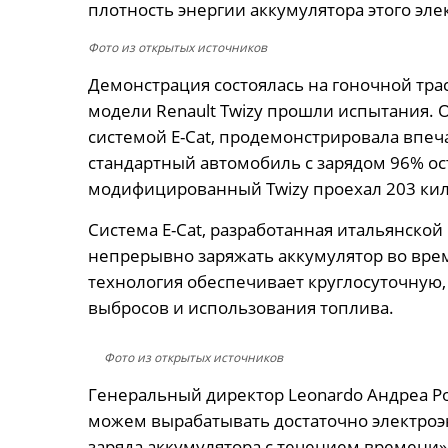
плотность энергии аккумулятора этого эле
Фото из открытых источников
Демонстрация состоялась на гоночной трассе 
модели Renault Twizy прошли испытания.
системой E-Cat, продемонстрировала впеч
стандартный автомобиль с зарядом 96% ос
модифицированный Twizy проехал 203 ки
Система E-Cat, разработанная итальянской
непрерывно заряжать аккумулятор во врем
технология обеспечивает круглосуточную,
выбросов и использования топлива.
Фото из открытых источников
Генеральный директор Leonardo Андреа Р
можем вырабатывать достаточно электроэ
заряда аккумулятора с течением времени»