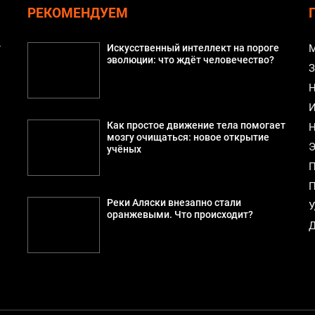
РЕКОМЕНДУЕМ
т
Искусственный интеллект на пороге
М
эволюции: что ждёт человечество?
З
Н
И
Как простое движение тела помогает
Н
мозгу очищаться: новое открытие
Э
учёных
П
П
Реки Аляски внезапно стали
У
оранжевыми. Что происходит?
Д