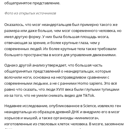
общепринятое представление.
Фото из открытых источников
Оказалось, что мозг неандертальцев был примерно такого же
размера или даже больше, чем мозг современного человека, но
имел другую форму. У них была большая площадь мозга,
отвечающая за зрение, и более крупные глаза, чем у
современных людей. Их более крупные тела также требовали
большего пространства в мозге для управления движениями.
Однако другой анализ утверждает, что большая часть
общепринятых представлений о неандертальцах, которые
волочили ноги, основана на несправедливом сравнении с
современными людьми, а не с ранними Homo sapiens. Это всё
равно что сказать, что люди XVIII века были глупыми тупицами
из-за того, что не умели снимать видео для TikTok.
Недавнее исследование, опубликованное в Science, извлекло ген
неандертальца из образцов древней ДНК и внедрило его в мозг
хорьков и мышей, а также органоиды «минимозга»,
изготовленные из стволовых клеток человека. В мозге, засеянном