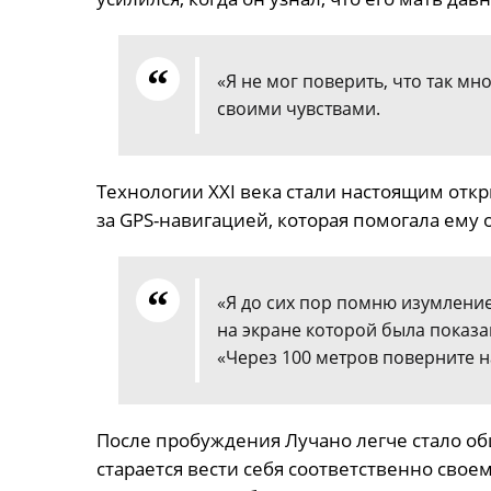
«Я не мог поверить, что так м
своими чувствами.
Технологии XXI века стали настоящим отк
за GPS-навигацией, которая помогала ему
«Я до сих пор помню изумление
на экране которой была показан
«Через 100 метров поверните н
После пробуждения Лучано легче стало об
старается вести себя соответственно своем