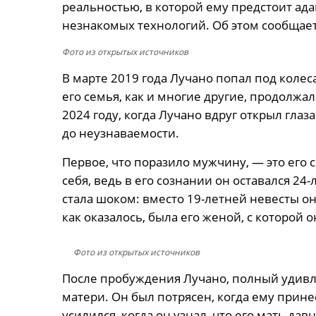
реальностью, в которой ему предстоит ад
незнакомых технологий. Об этом сообщает
Фото из открытых источников
В марте 2019 года Лучано попал под колеса
его семья, как и многие другие, продолжал
2024 году, когда Лучано вдруг открыл глаз
до неузнаваемости.
Первое, что поразило мужчину, — это его 
себя, ведь в его сознании он оставался 24
стала шоком: вместо 19-летней невесты он
как оказалось, была его женой, с которой 
Фото из открытых источников
После пробуждения Лучано, полный удивл
матери. Он был потрясен, когда ему прин
усилился, когда он узнал, что его мать дав