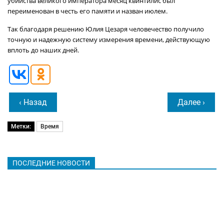
убийства великого императора месяц квинтилис был
переименован в честь его памяти и назван июлем.
Так благодаря решению Юлия Цезаря человечество получило
точную и надежную систему измерения времени, действующую
вплоть до наших дней.
‹ Назад
Далее ›
Метки:
Время
ПОСЛЕДНИЕ НОВОСТИ