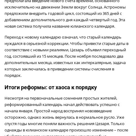
предполагала введение нового счета времени, основанного
исключительно на движении Земли вокруг Солнца. Астрономы
предложили внедрить годовой цикл, состоящий из 365 дней с
добавлением дополнительного дня каждый четвертый год. Эта
новая система получила название юлианского календаря.
Переход к новому календарю означал, что старый календарь
нуждался в серьезной коррекции. Чтобы привести старые даты в
соответствие с новыми реалиями, Цезарь объявил переходный
год, состоявший из 15 месяцев. После ноября последовало два
дополнительных месяца, известных как интеркалярные, задача
которых заключалась в приведении системы счисления в
порядок.
Итоги реформы: от хаоса к порядку
Несмотря на первоначальные сомнения простых жителей,
реформированный календарь начал действовать успешно с
начала января. Простой народ воспринял нововведение
осторожно, однако жизнь вернулась в нормальное русло. Уже
спустя годы многие поняли важность решения Цезаря. Только
однажды в юлианском календаре произошло изменение – после