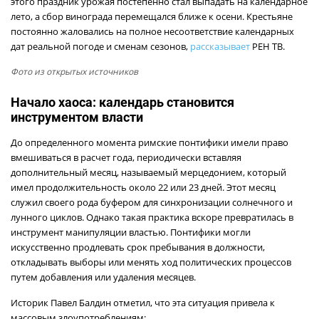
этого праздник урожая постепенно стал выпадать на календарное
лето, а сбор винограда перемещался ближе к осени. Крестьяне
постоянно жаловались на полное несоответствие календарных
дат реальной погоде и сменам сезонов,
рассказывает
РЕН ТВ.
Фото из открытых источников
Начало хаоса: календарь становится
инструментом власти
До определенного момента римские понтифики имели право
вмешиваться в расчет года, периодически вставляя
дополнительный месяц, называемый мерцедонием, который
имел продолжительность около 22 или 23 дней. Этот месяц
служил своего рода буфером для синхронизации солнечного и
лунного циклов. Однако такая практика вскоре превратилась в
инструмент манипуляции властью. Понтифики могли
искусственно продлевать срок пребывания в должности,
откладывать выборы или менять ход политических процессов
путем добавления или удаления месяцев.
Историк Павел Балдин отметил, что эта ситуация привела к
массовым злоупотреблениям: